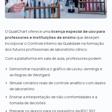
O QualiChart oferece uma
licença especial de uso para
PROGRAMA EDUCACIONAL QUALICHART
professores e instituições de ensino
que desejam
Licença especial para
incorporar o Controle Interno da Qualidade na formação
Professores e
dos futuros profissionais de laboratório clínico.
Faculdades
Com a plataforma em sala de aula, professores podem:
Demonstrar na prática o gráfico de Levey-Jennings e
O CIQ na sala de aula — da teoria ao
as Regras de Westgard
laboratório real.
Simular cenários reais de controle analítico com dados
de laboratório
Ensinar a interpretação de não conformidades e a
tomada de decisões
Preparar os alunos para os requisitos da RDC 302