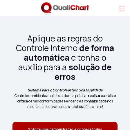
Aplique as regras do
Controle Interno
de forma
automática
e tenha o
auxílio para a
solução de
erros
Sistema para o Controle Interno da Qualidade
Controle o ambiente analítico de forma prática,
realize a análise
crítica
de não conformidades e evidencie a confiabilidade nos
resultados dos exames do seu laboratório clínico!
Solicite uma demonstração e conheça todos