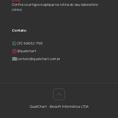
Confira os artigos e aplique na rotina do seu laboratório
clínico
Contato:
(31) 99632-7193
@qualichart
contato@qualichart.com.br
QualiChart - Biosoft Informática LTDA