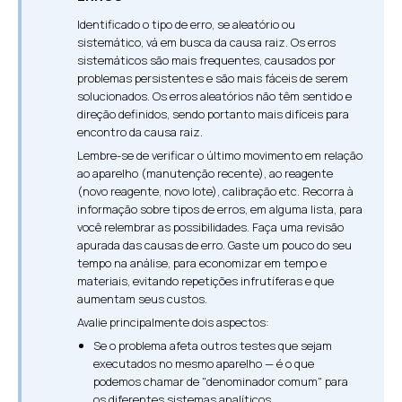
Identificado o tipo de erro, se aleatório ou
sistemático, vá em busca da causa raiz. Os erros
sistemáticos são mais frequentes, causados por
problemas persistentes e são mais fáceis de serem
solucionados. Os erros aleatórios não têm sentido e
direção definidos, sendo portanto mais difíceis para
encontro da causa raiz.
Lembre-se de verificar o último movimento em relação
ao aparelho (manutenção recente), ao reagente
(novo reagente, novo lote), calibração etc. Recorra à
informação sobre tipos de erros, em alguma lista, para
você relembrar as possibilidades. Faça uma revisão
apurada das causas de erro. Gaste um pouco do seu
tempo na análise, para economizar em tempo e
materiais, evitando repetições infrutíferas e que
aumentam seus custos.
Avalie principalmente dois aspectos:
Se o problema afeta outros testes que sejam
executados no mesmo aparelho — é o que
podemos chamar de "denominador comum" para
os diferentes sistemas analíticos.