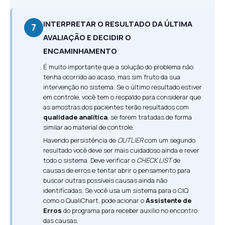
INTERPRETAR O RESULTADO DA ÚLTIMA
7
AVALIAÇÃO E DECIDIR O
ENCAMINHAMENTO
É muito importante que a solução do problema não
tenha ocorrido ao acaso, mas sim fruto da sua
intervenção no sistema. Se o último resultado estiver
em controle, você tem o respaldo para considerar que
as amostras dos pacientes terão resultados com
qualidade analítica
, se forem tratadas de forma
similar ao material de controle.
Havendo persistência de
OUTLIER
com um segundo
resultado você deve ser mais cuidadoso ainda e rever
todo o sistema. Deve verificar o
CHECK LIST
de
causas de erros e tentar abrir o pensamento para
buscar outras possíveis causas ainda não
identificadas. Se você usa um sistema para o CIQ
como o QualiChart, pode acionar o
Assistente de
Erros
do programa para receber auxílio no encontro
das causas.