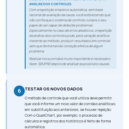
ANÁLISE DOS CONTROLES.
Com a repetição simples e automática, sem base
racional de avaliação da causa, você está dizendo que
não confia que o sistema de controle cumpre o seu
papel de ser capaz de detectar problemas.
Especialmente no caso de erros aleatórios, a repetição
da análise dos controles pode, pela variação analítica
inerente ao método, produzir resultados 'em controle'
sem que tenha havido correção efetiva de algum
problema.
Realizar nova corrida é muito importante e necessário
fazer, SEMPRE depois de analisar as possíveis causas.
TESTAR OS NOVOS DADOS
6
O método de controle que você utiliza deve permitir
que você informe um novo valor de corridas analíticas,
em substituição aos anteriores, se houver rejeição.
Com o QualiChart, por exemplo, o processo de
cálculos e registros dos históricos é feito de forma
automática.