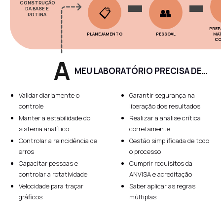
CONSTRUÇÃO
📋
👥
DA BASE E
ROTINA
PREP
PLANEJAMENTO
PESSOAL
MAT
CO
A
MEU LABORATÓRIO PRECISA DE…
Validar diariamente o
Garantir segurança na
controle
liberação dos resultados
Manter a estabilidade do
Realizar a análise crítica
sistema analítico
corretamente
Controlar a reincidência de
Gestão simplificada de todo
erros
o processo
Capacitar pessoas e
Cumprir requisitos da
controlar a rotatividade
ANVISA e acreditação
Velocidade para traçar
Saber aplicar as regras
gráficos
múltiplas