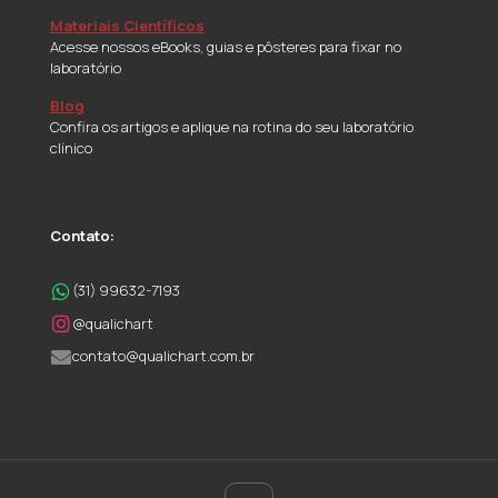
Materiais Científicos
Acesse nossos eBooks, guias e pôsteres para fixar no
laboratório
Blog
Confira os artigos e aplique na rotina do seu laboratório
clínico
Contato:
(31) 99632-7193
@qualichart
contato@qualichart.com.br