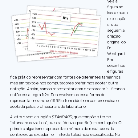
Veja a
figura ao
lado e suas
explicaçõe
s, que
seguem a
criação
original do
Dr.
Westgard.
Em
desenhos
e figuras
fica prático representar com fontes de diferentes tamanhos,
mas em texto e nos computadores preferimos adotar outra
notação. Assim, vamos representar com o separador ‘:’, ficando
então essa regra 1:2s. Desenvolvemos essa forma de
representar no ano de 1998 e tem sido bem compreendida e
adotada pelos profissionais de laboratório.
A letra s vem do inglês
STANDARD
, que compõe o termo
“standard deviation”, ou seja “desvio-padrão”,em português. O
primeiro algarismo representa o número de resultados do
controle que excedem o limite de tolerância especificado. No