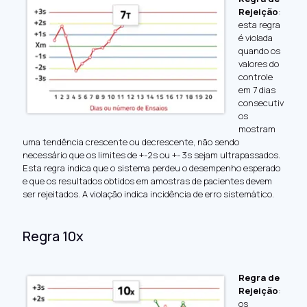
Rejeição
:
esta regra
é violada
quando os
valores do
controle
em 7 dias
consecutiv
os
mostram
uma tendência crescente ou decrescente, não sendo
necessário que os limites de +-2s ou +- 3s sejam ultrapassados.
Esta regra indica que o sistema perdeu o desempenho esperado
e que os resultados obtidos em amostras de pacientes devem
ser rejeitados. A violação indica incidência de
erro sistemático
.
Regra 10x
Regra de
Rejeição
:
os