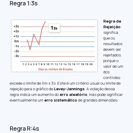
Regra 1:3s
Regra de
Rejeição
:
significa
que os
resultados
devem ser
rejeitados
porque o
valor de um
dos
controles
excede o limite de Xm ± 3s. Este é um critério usual ou limite de
rejeição para o gráfico de
Levey-Jennings
. A violação dessa
regra indica um aumento do
erro aleatório
, mas pode significar
eventualmente um
erro sistemático
de grandes dimensões.
Regra R:4s