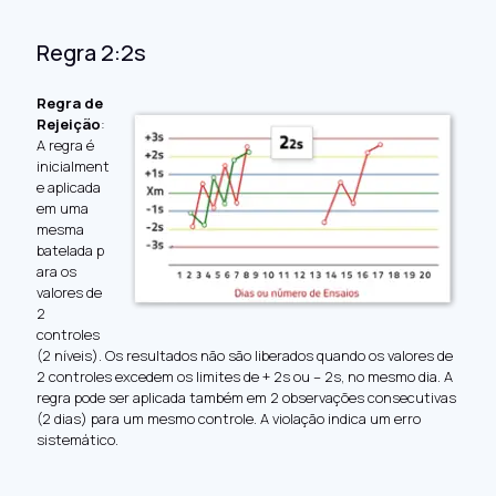
Regra 2:2s
Regra de
Rejeição
:
A regra é
inicialment
e aplicada
em uma
mesma
batelada p
ara os
valores de
2
controles
(2 níveis). Os resultados não são liberados quando os valores de
2 controles excedem os limites de + 2s ou – 2s, no mesmo dia. A
regra pode ser aplicada também em 2 observações consecutivas
(2 dias) para um mesmo controle. A violação indica um erro
sistemático.