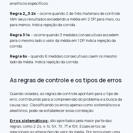
analíticos específicos.
Regra 2_3:2s
– ocorre quando 2 de três materiais de controle
têm seus resultados excedendo a média em 2 DP, para mais, ou
para menos. Indica rejeição da corrida.
Regra 3:1s
– ocorre quando 3 medidas consecutivas excedem
para o mesmo lado o valor da média em 1 DP. Indica rejeição da
corrida.
Regra 6x
– quando 6 medidas consecutivas caem no mesmo
lado da média. Indica rejeição da corrida.
As regras de controle e os tipos de erros
Quando violadas, as regras de controle apontam para o tipo de
erro, contribuindo para a compreensão do problema e a busca da
causa raiz. Classificando os erros apenas como sistemáticos e
aleatórios, pode-se estabelecer essa correlação:
Erros sistemáticos
:
são apontados pela maior parte das
regras, como 2:2s, 4:1s, 5X, 7X, 7T e 10X. Esses erros se
relacionam as alterações de valor da média. Por possuírem uma