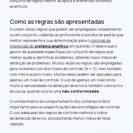
conjunto de regras melhor se aplica a diferentes sistemas
analíticos.
Como as regras são apresentadas
Existem várias regras que podem ser empregadas isoladamente
ou em conjunto, cabendo ao profissional a escolha do padrão que
melhor represente a sua determinação para o
controle da
imprecisão do
sistema analítico
em questão. O ideal é que o
gestor da qualidade especifique um conjunto de regras que
melhor ajude a identificar problemas, obtendo maior índice de
detecção de problemas. Muitas vezes as regras são empregadas
para sistemas com dois níveis de controle (N = 2), mas também
com três e quatro níveis. Muitas delas podem ser aplicadas para
apenas um nível de controle. O uso de apenas um nível limita
muito a sensibilidade na detecção de erros e também o encontro
da causa, quando ocorre uma
não conformidade
.
O conhecimento do comportamento dos sistemas é fator
importante para as especificações das estratégias de controle.
O uso adequado das regras de controle melhora o índice
de detecção de erros, possibilitando menor índice de falsa
rejeição.