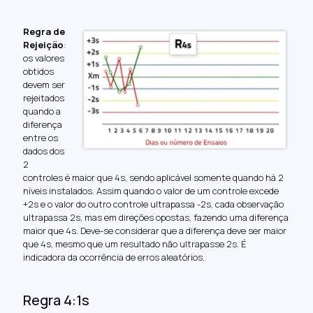
Regra de
Rejeição
:
os valores
obtidos
devem ser
rejeitados
quando a
diferença
entre os
dados dos
2
controles é maior que 4s, sendo aplicável somente quando há 2
níveis instalados. Assim quando o valor de um controle excede
+2s e o valor do outro controle ultrapassa -2s, cada observação
ultrapassa 2s, mas em direções opostas, fazendo uma diferença
maior que 4s. Deve-se considerar que a diferença deve ser maior
que 4s, mesmo que um resultado não ultrapasse 2s. É
indicadora da ocorrência de
erros aleatórios
.
Regra 4:1s