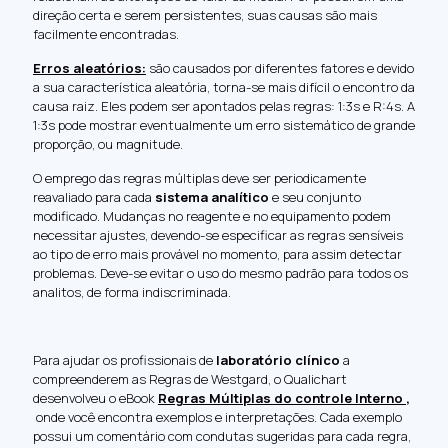
direção certa e serem persistentes, suas causas são mais
facilmente encontradas.
Erros aleatórios
:
são causados por diferentes fatores e devido
a sua característica aleatória, torna-se mais difícil o encontro da
causa raiz. Eles podem ser apontados pelas regras: 1:3s e R:4s. A
1:3s pode mostrar eventualmente um erro sistemático de grande
proporção, ou magnitude.
O emprego das regras múltiplas deve ser periodicamente
reavaliado para cada
sistema analítico
e seu conjunto
modificado. Mudanças no reagente e no equipamento podem
necessitar ajustes, devendo-se especificar as regras sensíveis
ao tipo de erro mais provável no momento, para assim detectar
problemas. Deve-se evitar o uso do mesmo padrão para todos os
analitos, de forma indiscriminada.
Para ajudar os profissionais de
laboratório clínico
a
compreenderem as Regras de Westgard, o Qualichart
desenvolveu o eBook
Regras Múltiplas do controle Interno
,
onde você encontra exemplos e interpretações. Cada exemplo
possui um comentário com condutas sugeridas para cada regra,