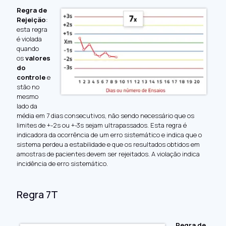
Regra de
Rejeição
:
esta regra
é violada
quando
os
valores
do
controle
e
stão no
mesmo
lado da
média em 7 dias consecutivos, não sendo necessário que os
limites de +-2s ou +-3s sejam ultrapassados. Esta regra é
indicadora da ocorrência de um erro sistemático e indica que o
sistema perdeu a estabilidade e que os resultados obtidos em
amostras de pacientes devem ser rejeitados. A violação indica
incidência de erro sistemático.
Regra 7T
Regra de